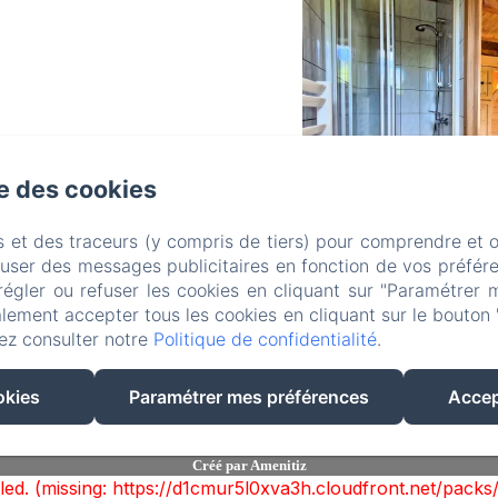
se des cookies
s et des traceurs (y compris de tiers) pour comprendre et 
fuser des messages publicitaires en fonction de vos préfére
régler ou refuser les cookies en cliquant sur "Paramétrer 
lement accepter tous les cookies en cliquant sur le bouton 
Fleur Des Neiges
ez consulter notre
Politique de confidentialité
.
okies
Paramétrer mes préférences
Accep
Les chambres
Contact
Politique de confidentialité
Informations légales
In
EN
FR
Créé par Amenitiz
ailed. (missing: https://d1cmur5l0xva3h.cloudfront.net/pa