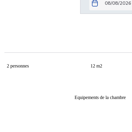
Petite double
2 personnes
12 m2
12m²
Lit double 140cm/190cm
Equipements de la chambre
Wi-fi
Penderie
Coffre-fort
Sèche-cheveux