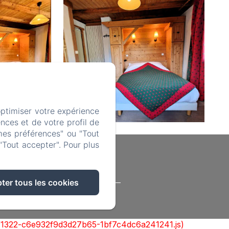
optimiser votre expérience
nces et de votre profil de
mes préférences" ou "Tout
"Tout accepter". Pour plus
ter tous les cookies
formations sur les cookies
cks/1322-c6e932f9d3d27b65-1bf7c4dc6a241241.js)