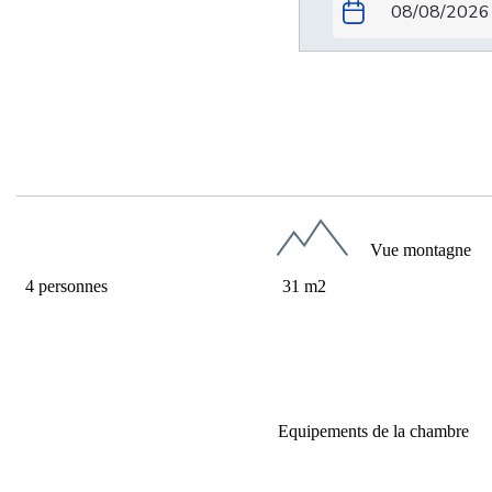
Chambre quadruple su
Vue montagne
4 personnes
31 m2
31m²
1 lit double 180cm/200cm + 2 lits simple
Ou 4 lits simples 90cm/200cm
Equipements de la chambre
Wi-fi
Penderie