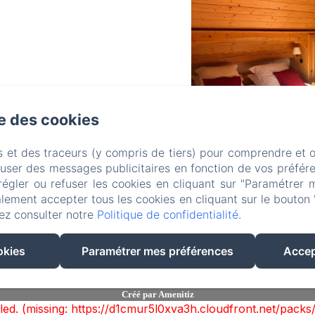
se des cookies
s et des traceurs (y compris de tiers) pour comprendre et 
fuser des messages publicitaires en fonction de vos préfére
régler ou refuser les cookies en cliquant sur "Paramétrer 
lement accepter tous les cookies en cliquant sur le bouton 
Fleur Des Neiges
ez consulter notre
Politique de confidentialité
.
okies
Paramétrer mes préférences
Accep
Les chambres
Contact
Politique de confidentialité
Informations légales
In
EN
FR
Créé par Amenitiz
ailed. (missing: https://d1cmur5l0xva3h.cloudfront.net/pa