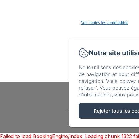
Coffre-fort
Salon
Voir toutes les commodités
Notre site utili
Nous utilisons des cookie
de navigation et pour dif
navigation. Vous pouvez 
refuser". Vous pouvez éga
d'informations, vous pouv
Rejeter tous les co
Hôtel à Morzine
Failed to load BookingEngine/index: Loading chunk 1322 f