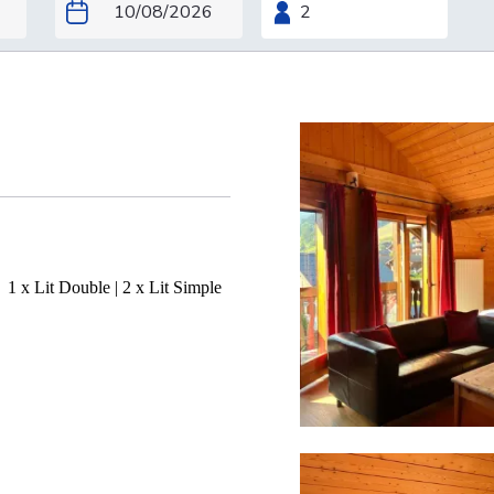
périeur
1 x Lit Double
|
2 x Lit Simple
s 90cm/200cm