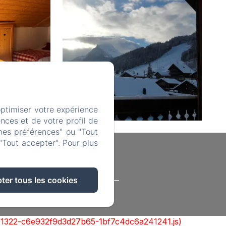
optimiser votre expérience
nces et de votre profil de
mes préférences" ou "Tout
"Tout accepter". Pour plus
ter tous les cookies
formations sur les cookies
cks/1322-c6e932f9d3d27b65-1bf7c4dc6a241241.js)